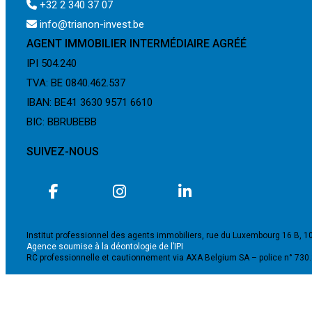
+32 2 340 37 07
info@trianon-invest.be
AGENT IMMOBILIER INTERMÉDIAIRE AGRÉÉ
IPI 504.240
TVA: BE 0840.462.537
IBAN: BE41 3630 9571 6610
BIC: BBRUBEBB
SUIVEZ-NOUS
Institut professionnel des agents immobiliers, rue du Luxembourg 16 B, 1
Agence soumise à la déontologie de l’IPI
RC professionnelle et cautionnement via AXA Belgium SA – police n° 730
©2024 - TRIANON INVEST