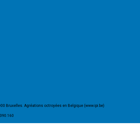
000 Bruxelles. Agréations octroyées en Belgique (www.ipi.be)
.390.160