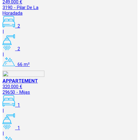
249.000 €
3190 - Pilar De La
Horadada
2
|
2
|
66 m²
APPARTEMENT
320.000 €
29650 - Mijas
1
|
1
|