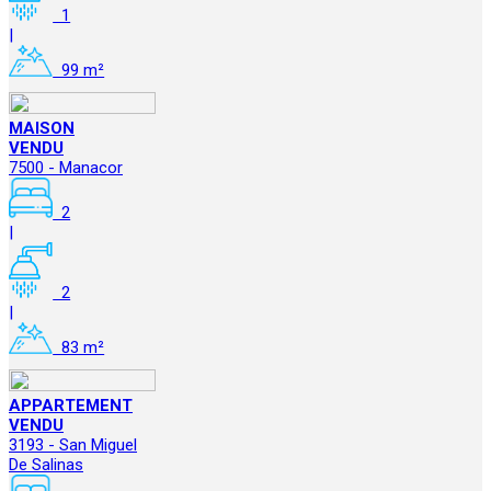
1
|
99 m²
MAISON
VENDU
7500 - Manacor
2
|
2
|
83 m²
APPARTEMENT
VENDU
3193 - San Miguel
De Salinas