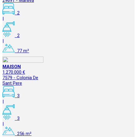
29691 - Manilva
2
|
2
|
77 m²
MAISON
1.270.000 €
7579 - Colonia De
Sant Pere
3
|
3
|
256 m²