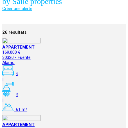
by Saile properties
Créer une alerte
26 résultats
APPARTEMENT
169.000 €
30320 - Fuente
Alamo
2
|
2
|
61 m²
APPARTEMENT