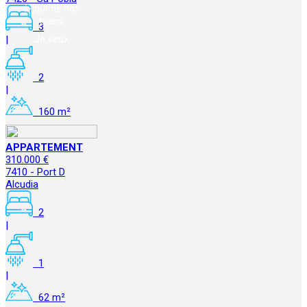
à-jour de nos
biens
3
Je veux
|
2
|
160 m²
APPARTEMENT
310.000 €
7410 - Port D
Alcudia
2
|
1
|
62 m²