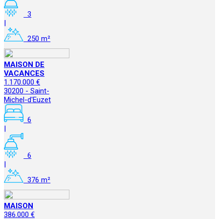
3
|
250 m²
MAISON DE
VACANCES
1.170.000 €
30200 - Saint-
Michel-d'Euzet
6
|
6
|
376 m²
MAISON
386.000 €