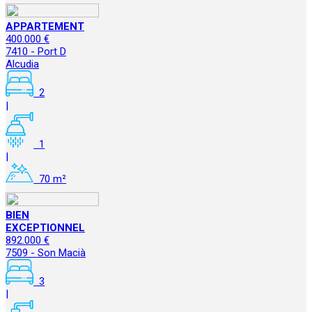
APPARTEMENT
400.000 €
7410 - Port D
Alcudia
2
|
1
|
70 m²
BIEN
EXCEPTIONNEL
892.000 €
7509 - Son Macià
3
|