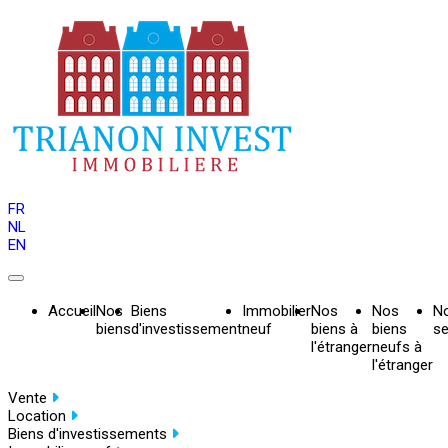
FR
NL
EN
Accueil
Nos
Biens
Immobilier
Nos
Nos
N
biens
d'investissement
neuf
biens à
biens
se
l'étranger
neufs à
l'étranger
Vente
Location
Biens d'investissements