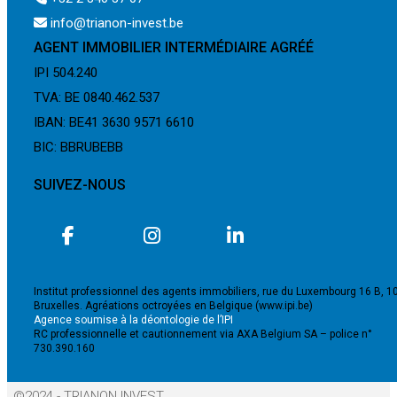
info@trianon-invest.be
AGENT IMMOBILIER INTERMÉDIAIRE AGRÉÉ
IPI 504.240
TVA: BE 0840.462.537
IBAN: BE41 3630 9571 6610
BIC: BBRUBEBB
SUIVEZ-NOUS
Institut professionnel des agents immobiliers, rue du Luxembourg 16 B, 1
Bruxelles. Agréations octroyées en Belgique (www.ipi.be)
Agence soumise à la déontologie de l’IPI
RC professionnelle et cautionnement via AXA Belgium SA – police n°
730.390.160
©2024 - TRIANON INVEST