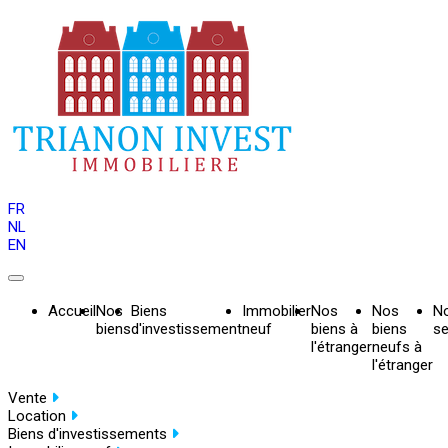
FR
NL
EN
Accueil
Nos
Biens
Immobilier
Nos
Nos
N
biens
d'investissement
neuf
biens à
biens
se
l'étranger
neufs à
l'étranger
Vente
Location
Biens d'investissements