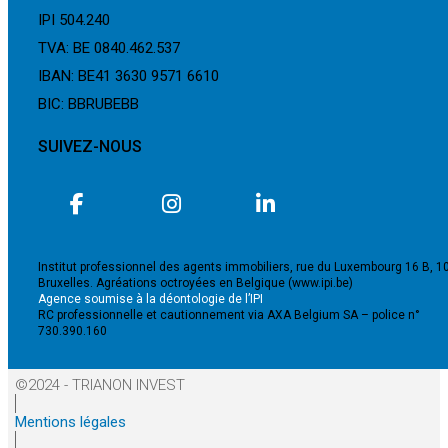
IPI 504.240
TVA: BE 0840.462.537
IBAN: BE41 3630 9571 6610
BIC: BBRUBEBB
SUIVEZ-NOUS
Institut professionnel des agents immobiliers, rue du Luxembourg 16 B, 1
Bruxelles. Agréations octroyées en Belgique (www.ipi.be)
Agence soumise à la déontologie de l’IPI
RC professionnelle et cautionnement via AXA Belgium SA – police n°
730.390.160
©2024 - TRIANON INVEST
Mentions légales