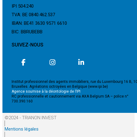
IPI 504.240
TVA: BE 0840.462.537
IBAN: BE41 3630 9571 6610
BIC: BBRUBEBB
SUIVEZ-NOUS
Institut professionnel des agents immobiliers, rue du Luxembourg 16 B, 1
Bruxelles. Agréations octroyées en Belgique (www.ipi.be)
Agence soumise à la déontologie de l’IPI
RC professionnelle et cautionnement via AXA Belgium SA – police n°
730.390.160
©2024 - TRIANON INVEST
Mentions légales