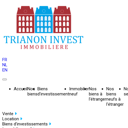
FR
NL
EN
Accueil
Nos
Biens
Immobilier
Nos
Nos
N
biens
d'investissement
neuf
biens à
biens
se
l'étranger
neufs à
l'étranger
Vente
Location
Biens d'investissements