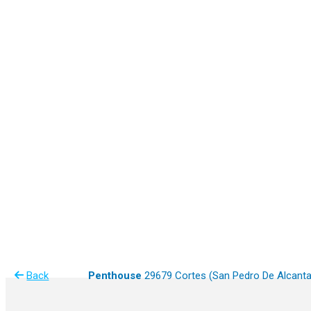
Back
Penthouse
29679 Cortes (San Pedro De Alcanta