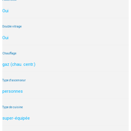
Oui
Double vitrage
Oui
Chauffage
gaz (chau. centr.)
Type d'ascenseur
personnes
Type de cuisine
super-équipée