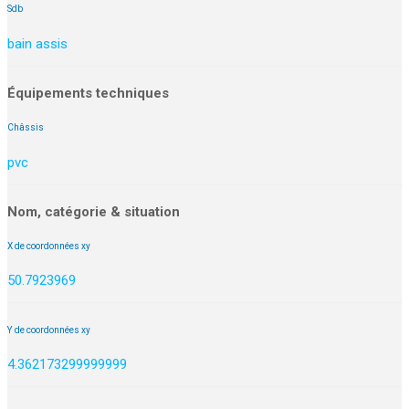
Sdb
bain assis
Équipements techniques
Châssis
pvc
Nom, catégorie & situation
X de coordonnées xy
50.7923969
Y de coordonnées xy
4.362173299999999