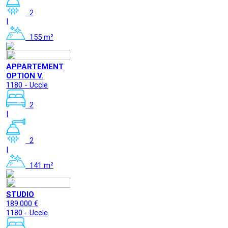
2
|
155 m²
APPARTEMENT
OPTION V.
1180 - Uccle
2
|
2
|
141 m²
STUDIO
189.000 €
1180 - Uccle