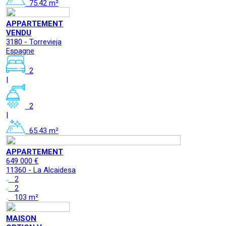
75.42 m²
APPARTEMENT
VENDU
3180 - Torrevieja
Espagne
2
|
2
|
65.43 m²
APPARTEMENT
649 000 €
11360 - La Alcaidesa
2
2
103 m²
MAISON