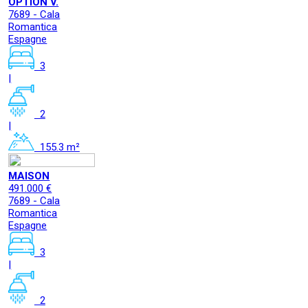
OPTION V.
7689 - Cala
Romantica
Espagne
3
|
2
|
155.3 m²
MAISON
491.000 €
7689 - Cala
Romantica
Espagne
3
|
2