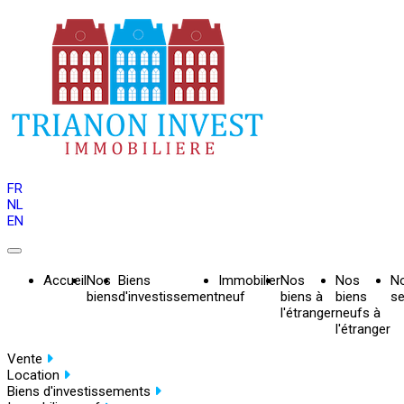
FR
NL
EN
Accueil
Nos
Biens
Immobilier
Nos
Nos
N
biens
d'investissement
neuf
biens à
biens
se
l'étranger
neufs à
l'étranger
Vente
Location
Biens d'investissements