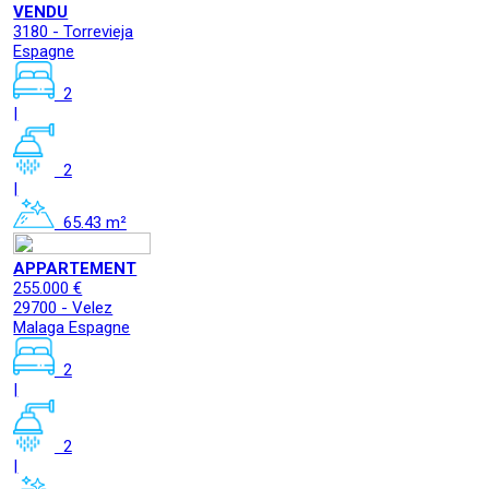
VENDU
3180 - Torrevieja
Espagne
2
|
2
|
65.43 m²
APPARTEMENT
255.000 €
29700 - Velez
Malaga Espagne
2
|
2
|