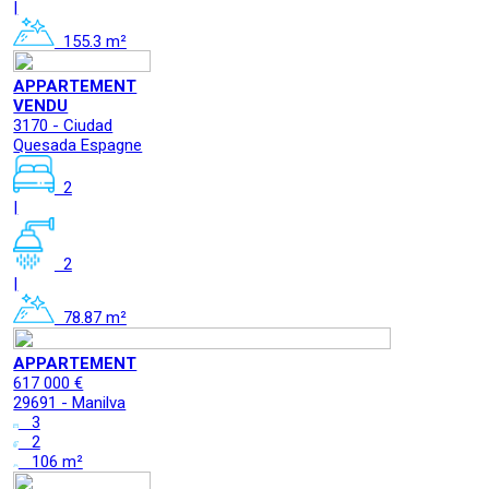
|
155.3 m²
APPARTEMENT
VENDU
3170 - Ciudad
Quesada Espagne
2
|
2
|
78.87 m²
APPARTEMENT
617 000 €
29691 - Manilva
3
2
106 m²