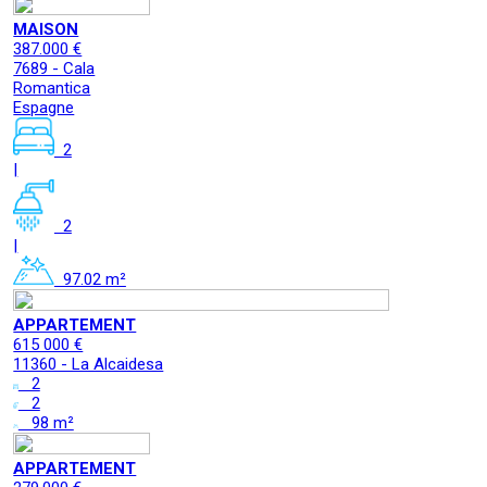
MAISON
387.000 €
7689 - Cala
Romantica
Espagne
2
|
2
|
97.02 m²
APPARTEMENT
615 000 €
11360 - La Alcaidesa
2
2
98 m²
APPARTEMENT