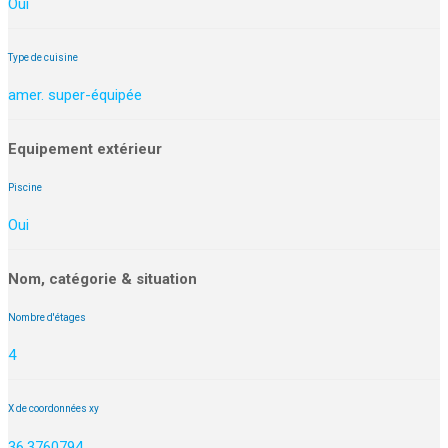
Oui
Type de cuisine
amer. super-équipée
Equipement extérieur
Piscine
Oui
Nom, catégorie & situation
Nombre d'étages
4
X de coordonnées xy
36.3760794