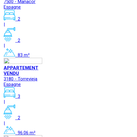
7500 - Manacor
Espagne
2
|
2
|
83 m²
APPARTEMENT
VENDU
3180 - Torrevieja
Espagne
3
|
2
|
96.06 m²