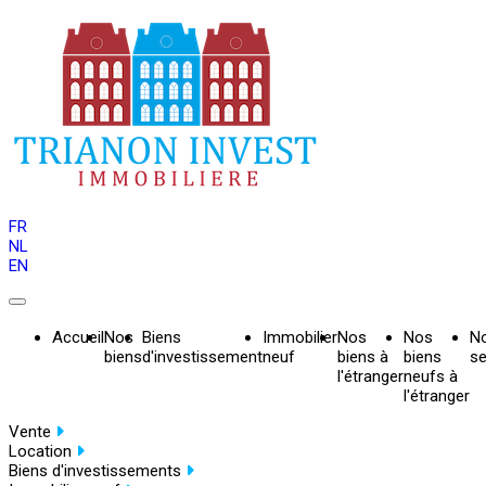
FR
NL
EN
Accueil
Nos
Biens
Immobilier
Nos
Nos
N
biens
d'investissement
neuf
biens à
biens
se
l'étranger
neufs à
l'étranger
Vente
Location
Biens d'investissements