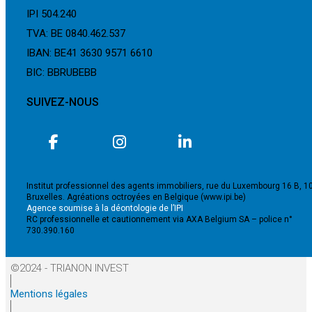
IPI 504.240
TVA: BE 0840.462.537
IBAN: BE41 3630 9571 6610
BIC: BBRUBEBB
SUIVEZ-NOUS
Institut professionnel des agents immobiliers, rue du Luxembourg 16 B, 1
Bruxelles. Agréations octroyées en Belgique (www.ipi.be)
Agence soumise à la déontologie de l’IPI
RC professionnelle et cautionnement via AXA Belgium SA – police n°
730.390.160
©2024 - TRIANON INVEST
Mentions légales