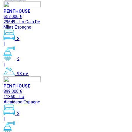
PENTHOUSE
657.000 €
29649 - La Cala De
Mijas Espagne
3
|
2
|
98 m²
PENTHOUSE
899.000 €
11360 - La
Alcaidesa Espagne
2
|