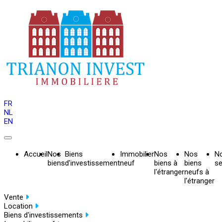
FR
NL
EN
Accueil
Nos
Biens
Immobilier
Nos
Nos
N
biens
d'investissement
neuf
biens à
biens
se
l'étranger
neufs à
l'étranger
Vente
Location
Biens d'investissements