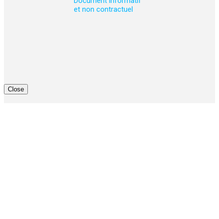
Document informatif
et non contractuel
Close