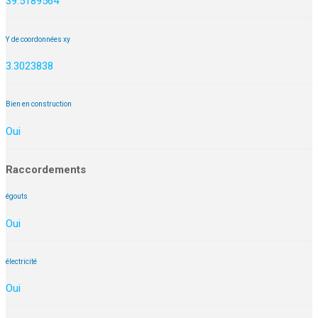
39.5189564
Y de coordonnées xy
3.3023838
Bien en construction
Oui
Raccordements
égouts
Oui
électricité
Oui