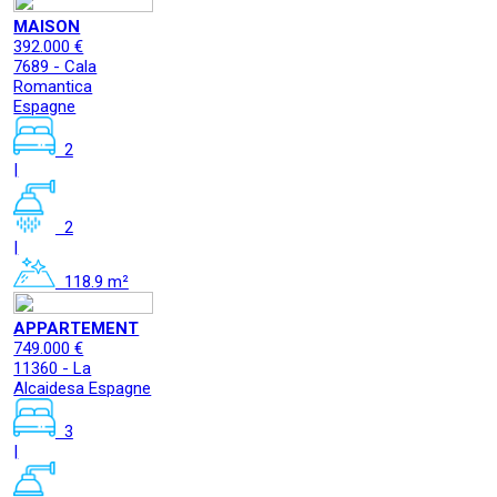
MAISON
392.000 €
7689 - Cala
Romantica
Espagne
2
|
2
|
118.9 m²
APPARTEMENT
749.000 €
11360 - La
Alcaidesa Espagne
3
|