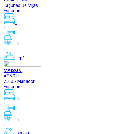
29640 - Las
Lagunas De Mijas
Espagne
|
0
|
m²
MAISON
VENDU
7500 - Manacor
Espagne
2
|
2
|
83 m²