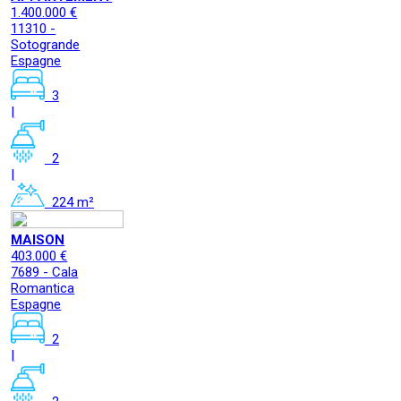
1.400.000 €
11310 -
Sotogrande
Espagne
3
|
2
|
224 m²
MAISON
403.000 €
7689 - Cala
Romantica
Espagne
2
|