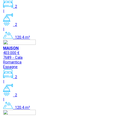
2
|
2
|
120.4 m²
MAISON
403.000 €
7689 - Cala
Romantica
Espagne
2
|
2
|
120.4 m²