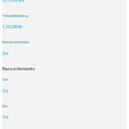
39.5189564
Y de coordonnées xy
3.3023838
Bien en construction
Oui
Raccordements
Gaz
Oui
Eau
Oui