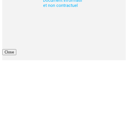
Document informatif
et non contractuel
Close