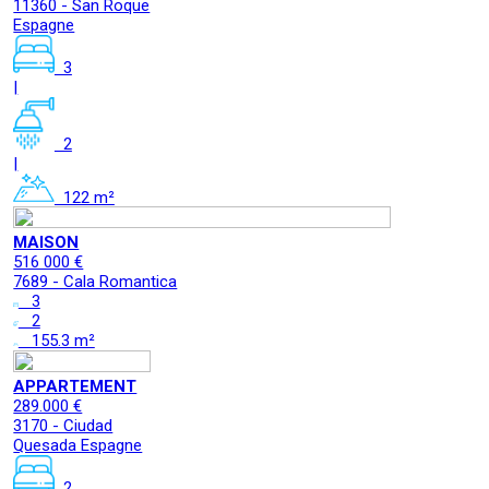
11360 - San Roque
Espagne
3
|
2
|
122 m²
MAISON
516 000 €
7689 - Cala Romantica
3
2
155.3 m²
APPARTEMENT
289.000 €
3170 - Ciudad
Quesada Espagne
2