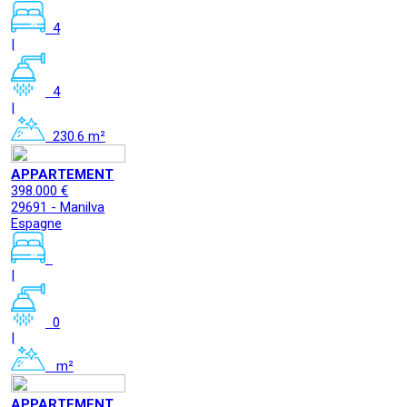
4
|
4
|
230.6 m²
APPARTEMENT
398.000 €
29691 - Manilva
Espagne
|
0
|
m²
APPARTEMENT