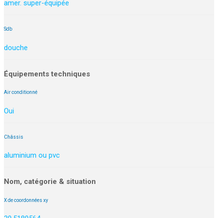
amer. super-équipée
Sdb
douche
Équipements techniques
Air conditionné
Oui
Châssis
aluminium ou pvc
Nom, catégorie & situation
X de coordonnées xy