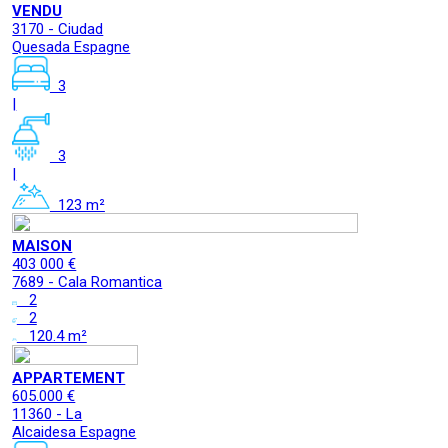
VENDU
3170 - Ciudad
Quesada Espagne
3
|
3
|
123 m²
MAISON
403 000 €
7689 - Cala Romantica
2
2
120.4 m²
APPARTEMENT
605.000 €
11360 - La
Alcaidesa Espagne