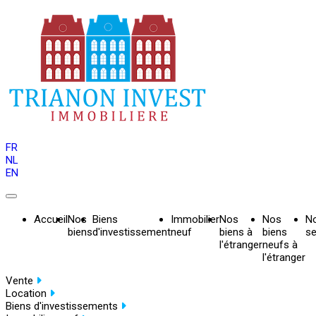
FR
NL
EN
Accueil
Nos
Biens
Immobilier
Nos
Nos
N
biens
d'investissement
neuf
biens à
biens
se
l'étranger
neufs à
l'étranger
Vente
Location
Biens d'investissements