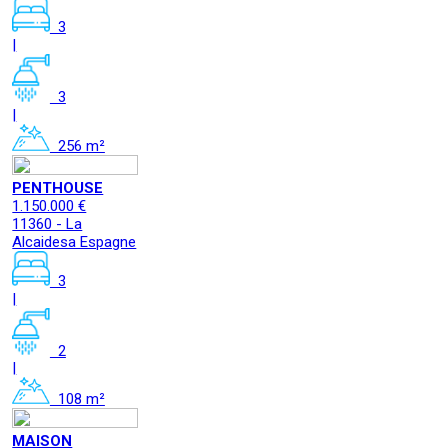
3
|
3
|
256 m²
PENTHOUSE
1.150.000 €
11360 - La
Alcaidesa Espagne
3
|
2
|
108 m²
MAISON