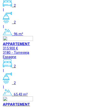
2
|
2
|
96 m²
APPARTEMENT
315.900 €
3180 - Torrevieja
Espagne
2
|
2
|
65.43 m²
APPARTEMENT