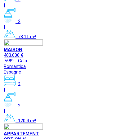
|
2
|
78.11 m²
MAISON
403.000 €
7689 - Cala
Romantica
Espagne
2
|
2
|
120.4 m²
APPARTEMENT