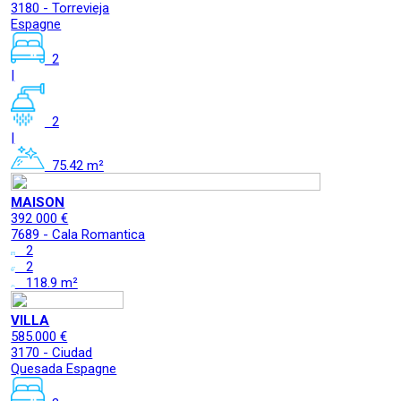
3180 - Torrevieja
Espagne
2
|
2
|
75.42 m²
MAISON
392 000 €
7689 - Cala Romantica
2
2
118.9 m²
VILLA
585.000 €
3170 - Ciudad
Quesada Espagne