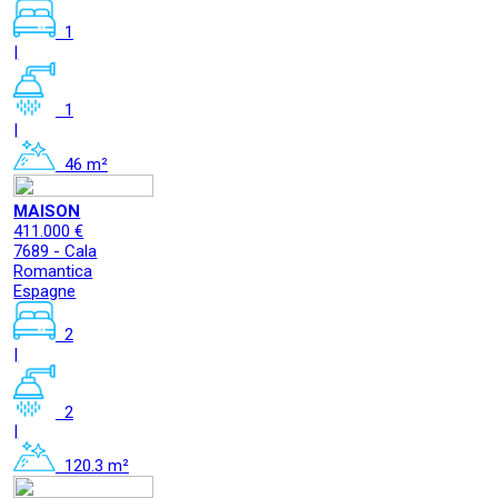
1
|
1
|
46 m²
MAISON
411.000 €
7689 - Cala
Romantica
Espagne
2
|
2
|
120.3 m²