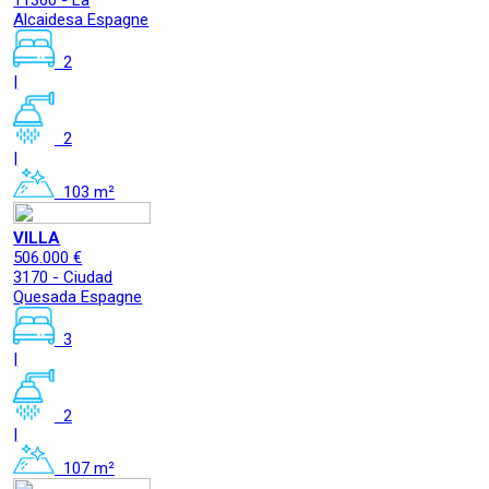
11360 - La
Alcaidesa Espagne
2
|
2
|
103 m²
VILLA
506.000 €
3170 - Ciudad
Quesada Espagne
3
|
2
|
107 m²