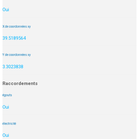
Oui
X de coordonnées xy
39.5189564
Y de coordonnées xy
3.3023838
Raccordements
égouts
Oui
électricité
Oui