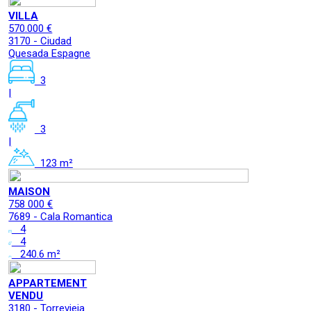
VILLA
570.000 €
3170 - Ciudad
Quesada Espagne
3
|
3
|
123 m²
MAISON
758 000 €
7689 - Cala Romantica
4
4
240.6 m²
APPARTEMENT
VENDU
3180 - Torrevieja