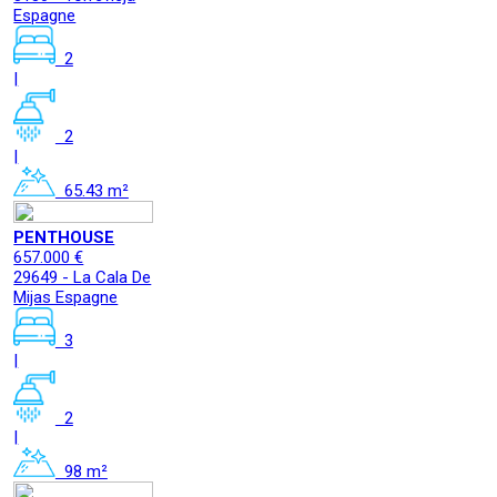
Espagne
2
|
2
|
65.43 m²
PENTHOUSE
657.000 €
29649 - La Cala De
Mijas Espagne
3
|
2
|
98 m²