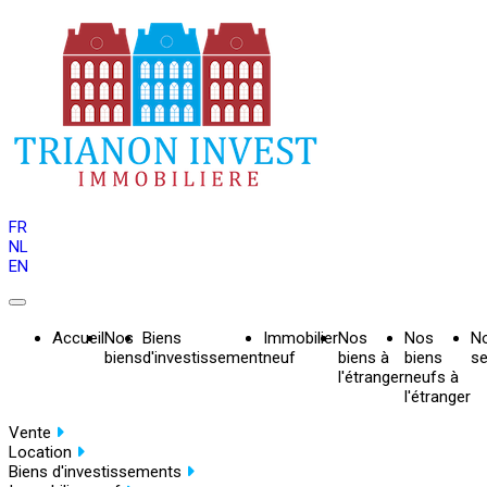
FR
NL
EN
Accueil
Nos
Biens
Immobilier
Nos
Nos
N
biens
d'investissement
neuf
biens à
biens
se
l'étranger
neufs à
l'étranger
Vente
Location
Biens d'investissements