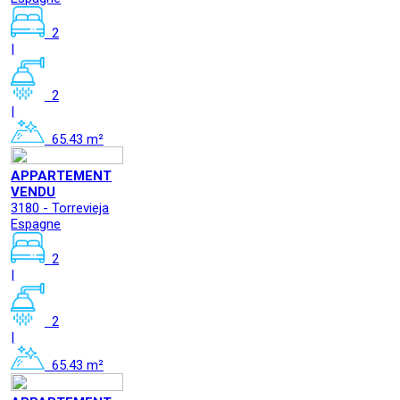
2
|
2
|
65.43 m²
APPARTEMENT
VENDU
3180 - Torrevieja
Espagne
2
|
2
|
65.43 m²