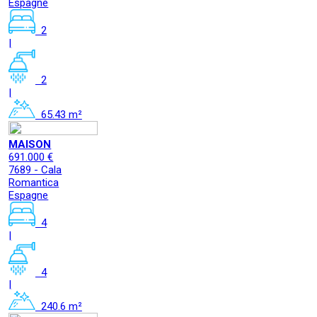
Espagne
2
|
2
|
65.43 m²
MAISON
691.000 €
7689 - Cala
Romantica
Espagne
4
|
4
|
240.6 m²