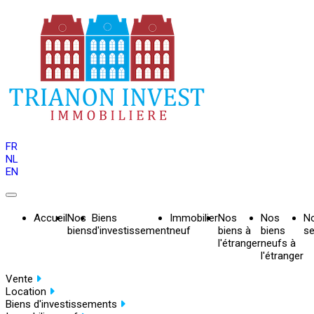
FR
NL
EN
Accueil
Nos
Biens
Immobilier
Nos
Nos
N
biens
d'investissement
neuf
biens à
biens
se
l'étranger
neufs à
l'étranger
Vente
Location
Biens d'investissements