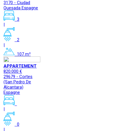
3170 - Ciudad
Quesada Espagne
3
|
2
|
107 m²
APPARTEMENT
820.000 €
29679 - Cortes
(San Pedro De
Alcantara)
Espagne
|
0
|