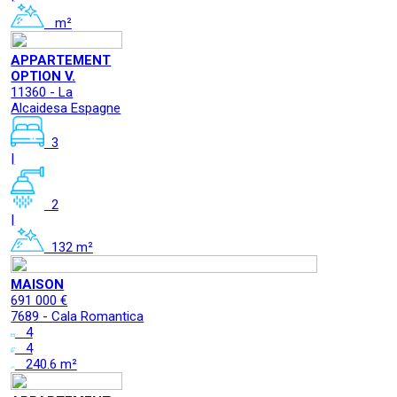
m²
APPARTEMENT
OPTION V.
11360 - La
Alcaidesa Espagne
3
|
2
|
132 m²
MAISON
691 000 €
7689 - Cala Romantica
4
4
240.6 m²