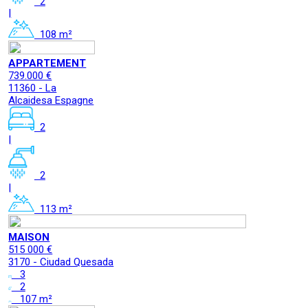
2
|
108 m²
APPARTEMENT
739.000 €
11360 - La
Alcaidesa Espagne
2
|
2
|
113 m²
MAISON
515 000 €
3170 - Ciudad Quesada
3
2
107 m²