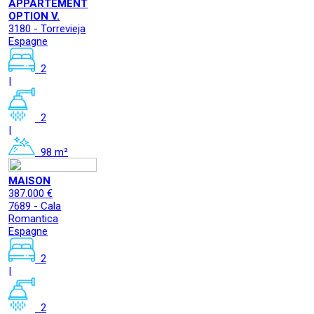
APPARTEMENT
OPTION V.
3180 - Torrevieja
Espagne
2
|
2
|
98 m²
MAISON
387.000 €
7689 - Cala
Romantica
Espagne
2
|
2