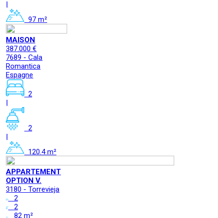
|
97 m²
MAISON
387.000 €
7689 - Cala
Romantica
Espagne
2
|
2
|
120.4 m²
APPARTEMENT
OPTION V.
3180 - Torrevieja
2
2
82 m²