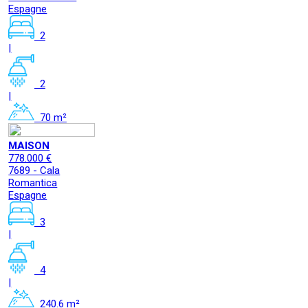
Espagne
2
|
2
|
70 m²
MAISON
778.000 €
7689 - Cala
Romantica
Espagne
3
|
4
|
240.6 m²