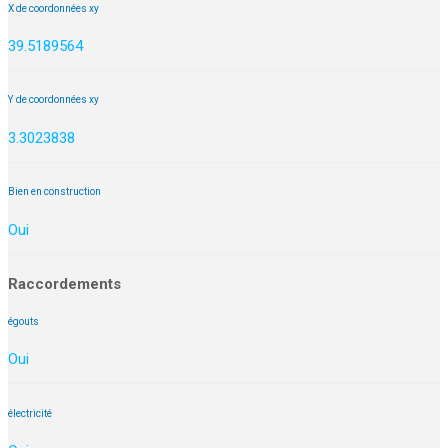
X de coordonnées xy
39.5189564
Y de coordonnées xy
3.3023838
Bien en construction
Oui
Raccordements
égouts
Oui
électricité