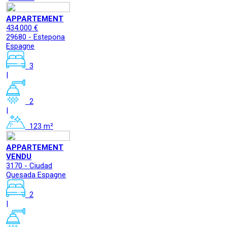
APPARTEMENT
434.000 €
29680 - Estepona
Espagne
3
|
2
|
123 m²
APPARTEMENT
VENDU
3170 - Ciudad
Quesada Espagne
2
|