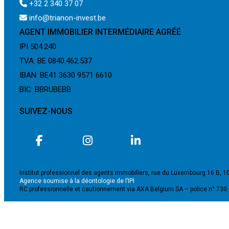
+32 2 340 37 07
info@trianon-invest.be
AGENT IMMOBILIER INTERMÉDIAIRE AGRÉÉ
IPI 504.240
TVA: BE 0840.462.537
IBAN: BE41 3630 9571 6610
BIC: BBRUBEBB
SUIVEZ-NOUS
Institut professionnel des agents immobiliers, rue du Luxembourg 16 B, 1
Agence soumise à la déontologie de l’IPI
RC professionnelle et cautionnement via AXA Belgium SA – police n° 730
©2024 - TRIANON INVEST