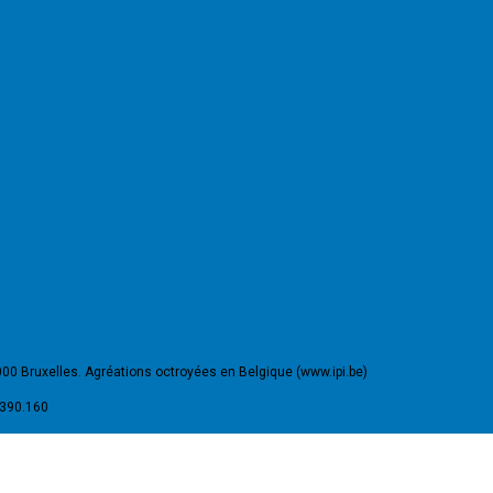
000 Bruxelles. Agréations octroyées en Belgique (www.ipi.be)
.390.160