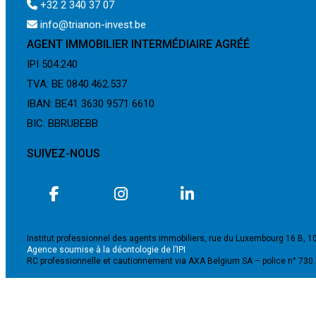
+32 2 340 37 07
info@trianon-invest.be
AGENT IMMOBILIER INTERMÉDIAIRE AGRÉÉ
IPI 504.240
TVA: BE 0840.462.537
IBAN: BE41 3630 9571 6610
BIC: BBRUBEBB
SUIVEZ-NOUS
Institut professionnel des agents immobiliers, rue du Luxembourg 16 B, 1
Agence soumise à la déontologie de l’IPI
RC professionnelle et cautionnement via AXA Belgium SA – police n° 730
©2024 - TRIANON INVEST