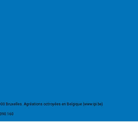
000 Bruxelles. Agréations octroyées en Belgique (www.ipi.be)
.390.160