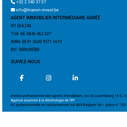
+32 2 340 37 07
info@trianon-invest.be
AGENT IMMOBILIER INTERMÉDIAIRE AGRÉÉ
IPI 504.240
TVA: BE 0840.462.537
IBAN: BE41 3630 9571 6610
BIC: BBRUBEBB
SUIVEZ-NOUS
Institut professionnel des agents immobiliers, rue du Luxembourg 16 B, 1
Agence soumise à la déontologie de l’IPI
RC professionnelle et cautionnement via AXA Belgium SA – police n° 730
©2024 - TRIANON INVEST