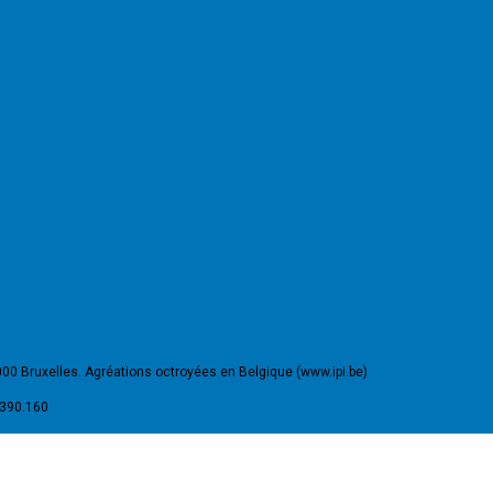
000 Bruxelles. Agréations octroyées en Belgique (www.ipi.be)
.390.160