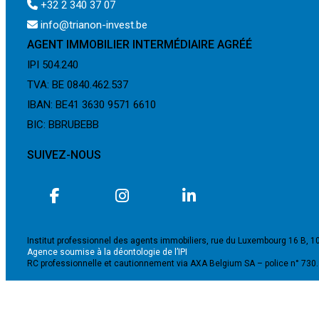
+32 2 340 37 07
info@trianon-invest.be
AGENT IMMOBILIER INTERMÉDIAIRE AGRÉÉ
IPI 504.240
TVA: BE 0840.462.537
IBAN: BE41 3630 9571 6610
BIC: BBRUBEBB
SUIVEZ-NOUS
Institut professionnel des agents immobiliers, rue du Luxembourg 16 B, 1
Agence soumise à la déontologie de l’IPI
RC professionnelle et cautionnement via AXA Belgium SA – police n° 730
©2024 - TRIANON INVEST