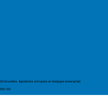
000 Bruxelles. Agréations octroyées en Belgique (www.ipi.be)
.390.160