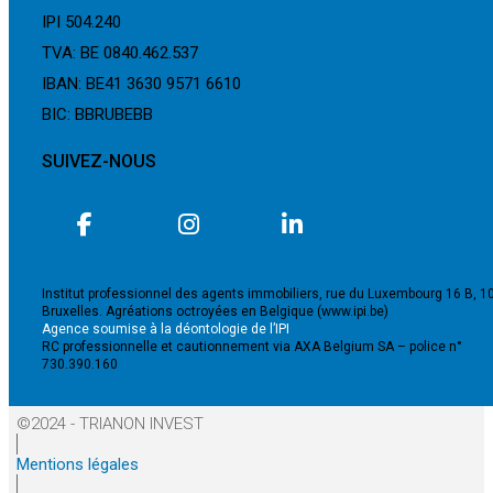
IPI 504.240
TVA: BE 0840.462.537
IBAN: BE41 3630 9571 6610
BIC: BBRUBEBB
SUIVEZ-NOUS
Institut professionnel des agents immobiliers, rue du Luxembourg 16 B, 1
Bruxelles. Agréations octroyées en Belgique (www.ipi.be)
Agence soumise à la déontologie de l’IPI
RC professionnelle et cautionnement via AXA Belgium SA – police n°
730.390.160
©2024 - TRIANON INVEST
Mentions légales