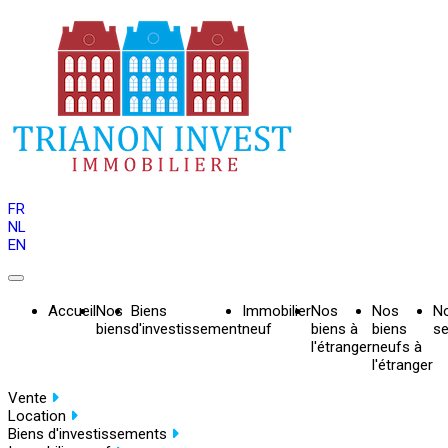
FR
NL
EN
Accueil
Nos
Biens
Immobilier
Nos
Nos
N
biens
d'investissement
neuf
biens à
biens
se
l'étranger
neufs à
l'étranger
Vente
Location
Biens d'investissements